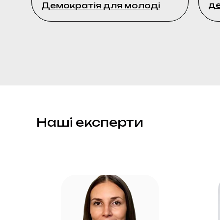
д
д
Демократія для молоді
Демократія для молоді
Наші експерти