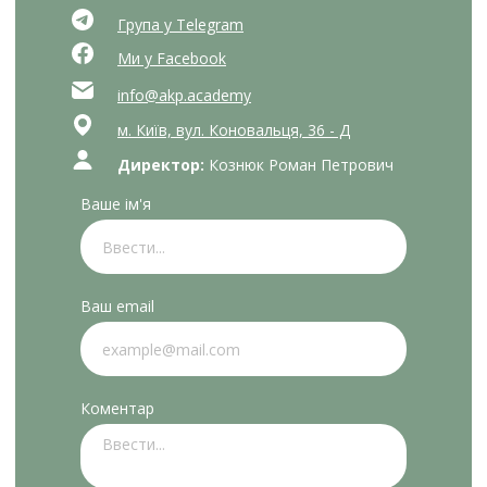
Група у Telegram
Ми у Facebook
info@akp.academy
м. Київ, вул. Коновальця, 36 - Д
Директор:
Кознюк Роман Петрович
Ваше ім'я
Ваш email
Коментар