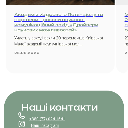
Академія Кадрового Потенціалу та
М
партнери провели науково-
2
комунікаційний захід «Драйвери
п
наукових можливостей»
о
Участь у заході взяли 20 переможців Київської
2
Малої академії наук учнівської мол ...
п
25.05.2026
2
Наші контакти
+380 (77) 024 1641
Наш Instagram