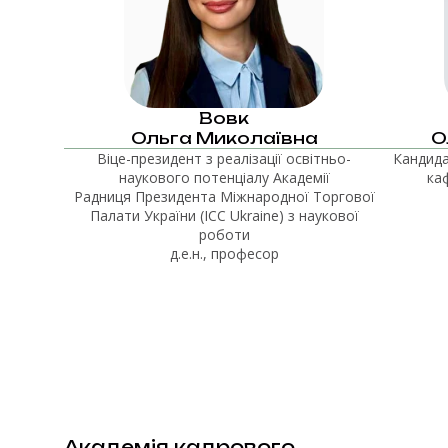
Вовк
Ольга Миколаївна
О
Віце-президент з реалізації освітньо-
Кандида
наукового потенціалу Академії
ка
Радниця Президента Міжнародної Торгової
Палати України (ІСС Ukraine) з наукової
роботи
д.е.н., професор
Академія кадрового