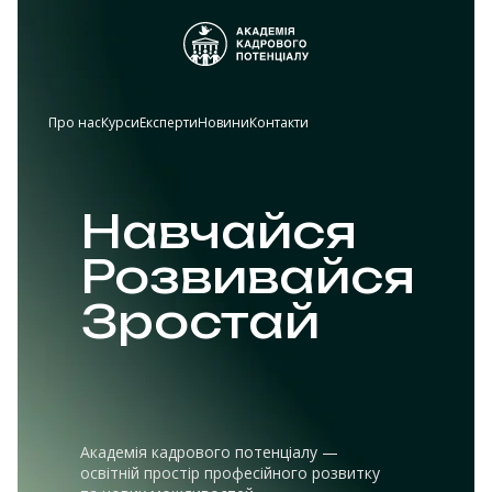
Про нас
Курси
Експерти
Новини
Контакти
Навчайся
Розвивайся
Зростай
Академія кадрового потенціалу —
освітній простір професійного розвитку